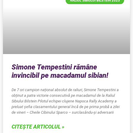
RALIUL SIBIULUI BILSTEIN 2023
Simone Tempestini rămâne
invincibil pe macadamul sibian!
De 7 ori campion național absolut de raliuri, Simone Tempestini a
obținut a patra victorie consecutivă pe macadamul de la Raliul
Sibiului Bilstein Pilotul echipei clujene Napoca Rally Academy a
preluat șefia clasamentului general încă de pe prima probă a zilei
de vineri – Cheile Cibinului Sparco – surclasându-și adversarii
CITEȘTE ARTICOLUL »